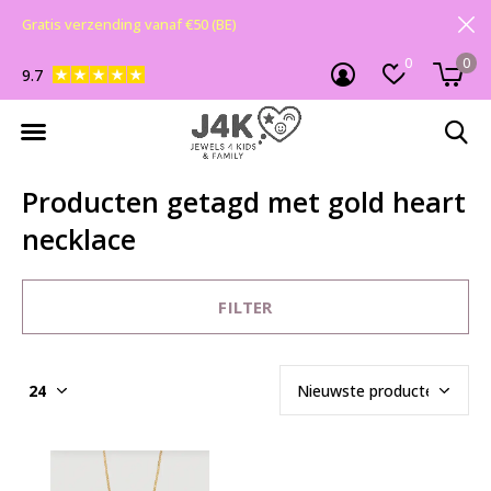
Gratis verzending vanaf €50 (BE)
0
0
9.7
Producten getagd met gold heart
necklace
FILTER