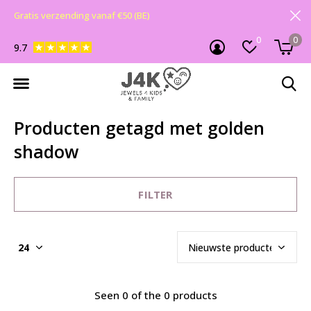
Gratis verzending vanaf €50 (BE)
0
0
9.7
Producten getagd met golden
shadow
FILTER
Seen 0 of the 0 products