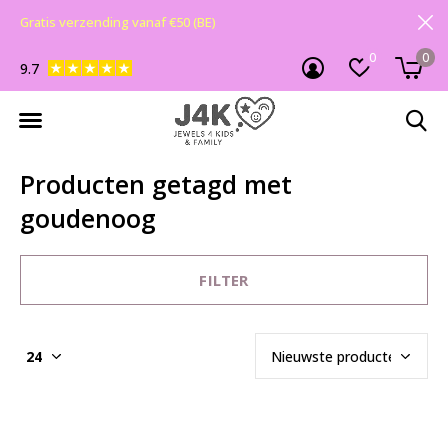
Gratis verzending vanaf €50 (BE)
0
0
9.7
Producten getagd met
goudenoog
FILTER