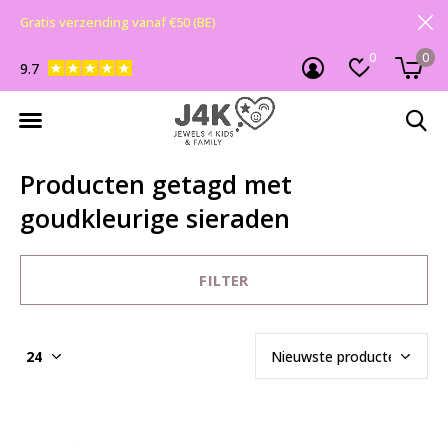
Gratis verzending vanaf €50 (BE)
0
0
9.7
Producten getagd met
goudkleurige sieraden
FILTER