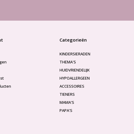
nt
Categorieën
KINDERSIERADEN
ngen
THEMA'S
HUIDVRIENDELIJK
jst
HYPOALLERGEEN
ducten
ACCESSOIRES
TIENERS
MAMA'S
PAPA'S