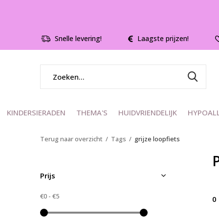
Snelle levering!
Laagste prijzen!
KINDERSIERADEN
THEMA'S
HUIDVRIENDELIJK
HYPOAL
Terug naar overzicht
Tags
grijze loopfiets
P
Prijs
€0
-
€5
0