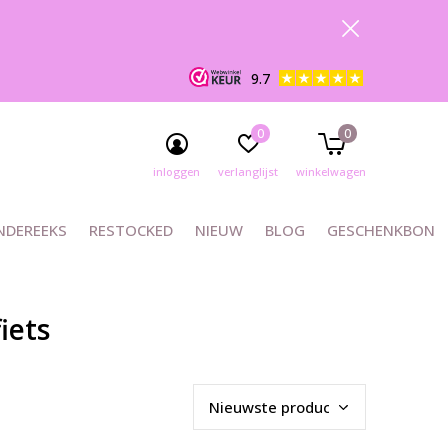
9.7
0
0
inloggen
verlanglijst
winkelwagen
NDEREEKS
RESTOCKED
NIEUW
BLOG
GESCHENKBON
iets