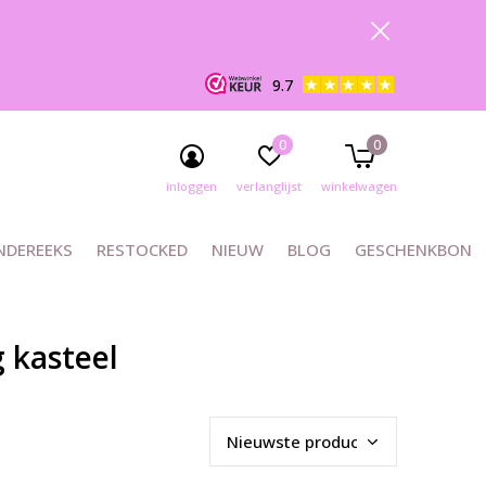
9.7
0
0
inloggen
verlanglijst
winkelwagen
NDEREEKS
RESTOCKED
NIEUW
BLOG
GESCHENKBON
 kasteel