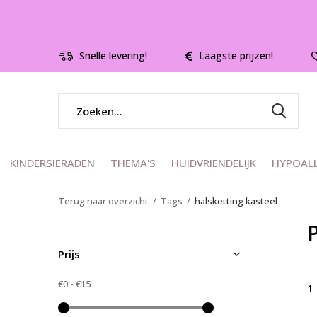
Snelle levering!
Laagste prijzen!
KINDERSIERADEN
THEMA'S
HUIDVRIENDELIJK
HYPOAL
Terug naar overzicht
Tags
halsketting kasteel
Prijs
€0
-
€15
1