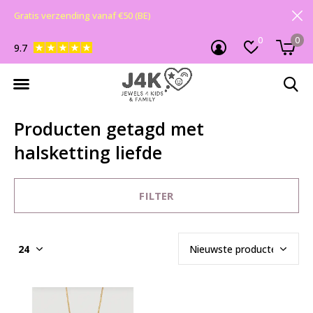
Gratis verzending vanaf €50 (BE)
0
0
9.7
Producten getagd met
halsketting liefde
FILTER