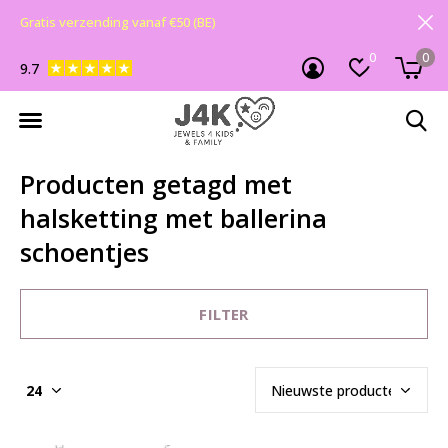
Gratis verzending vanaf €50 (BE)
0
0
9.7
Producten getagd met
halsketting met ballerina
schoentjes
FILTER