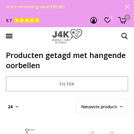
Gratis verzending vanaf €50 (BE)
0
0
9.7
Producten getagd met hangende
oorbellen
FILTER