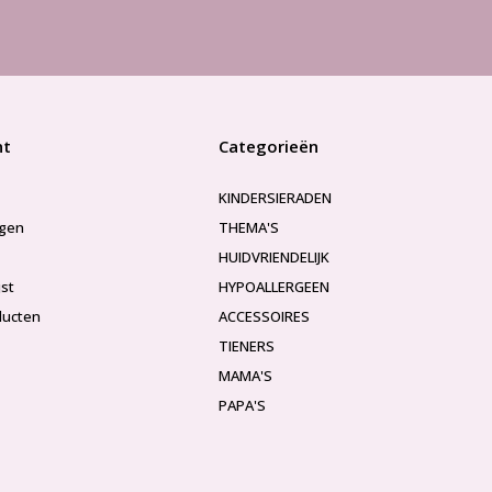
nt
Categorieën
KINDERSIERADEN
ngen
THEMA'S
HUIDVRIENDELIJK
jst
HYPOALLERGEEN
ducten
ACCESSOIRES
TIENERS
MAMA'S
PAPA'S