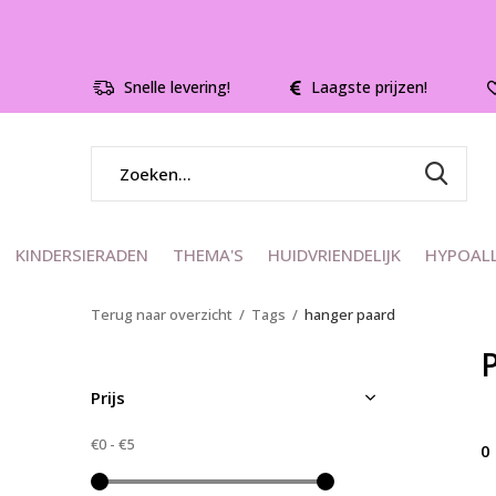
Snelle levering!
Laagste prijzen!
KINDERSIERADEN
THEMA'S
HUIDVRIENDELIJK
HYPOAL
Terug naar overzicht
Tags
hanger paard
Prijs
€0
-
€5
0