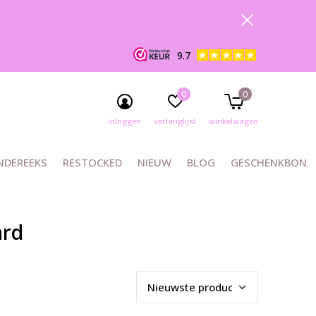
9.7
0
0
inloggen
verlanglijst
winkelwagen
NDEREEKS
RESTOCKED
NIEUW
BLOG
GESCHENKBON
ard