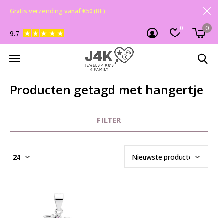
Gratis verzending vanaf €50 (BE)
0
0
9.7
Producten getagd met hangertje
FILTER