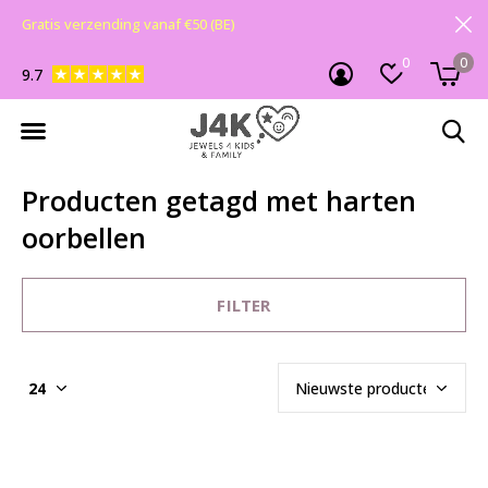
Gratis verzending vanaf €50 (BE)
0
0
9.7
Producten getagd met harten
oorbellen
FILTER