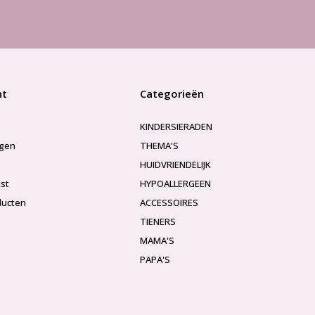
nt
Categorieën
KINDERSIERADEN
ngen
THEMA'S
HUIDVRIENDELIJK
jst
HYPOALLERGEEN
ducten
ACCESSOIRES
TIENERS
MAMA'S
PAPA'S