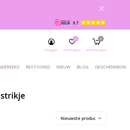
9.7
0
0
inloggen
verlanglijst
winkelwagen
NDEREEKS
RESTOCKED
NIEUW
BLOG
GESCHENKBON
strikje