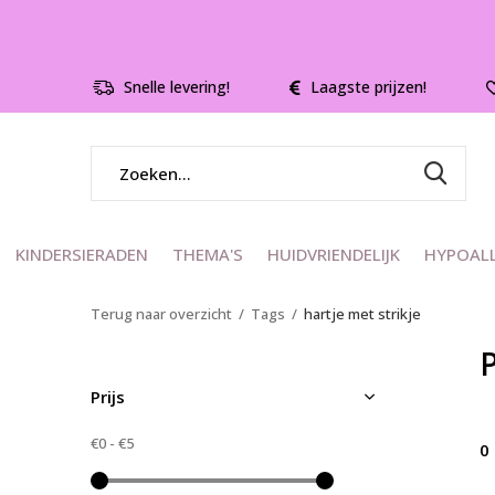
Snelle levering!
Laagste prijzen!
KINDERSIERADEN
THEMA'S
HUIDVRIENDELIJK
HYPOAL
Terug naar overzicht
Tags
hartje met strikje
Prijs
€0
-
€5
0