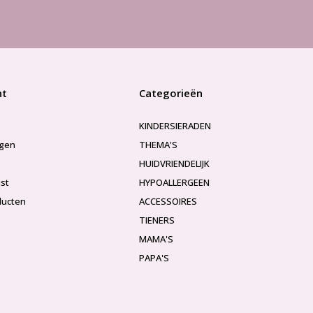
nt
Categorieën
KINDERSIERADEN
ngen
THEMA'S
HUIDVRIENDELIJK
jst
HYPOALLERGEEN
ducten
ACCESSOIRES
TIENERS
MAMA'S
PAPA'S