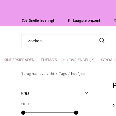
Snelle levering!
Laagste prijzen!
KINDERSIERADEN
THEMA'S
HUIDVRIENDELIJK
HYPOAL
Terug naar overzicht
Tags
hoefijzer
Prijs
€0
-
€5
0