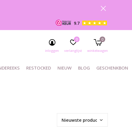
9.7
0
0
inloggen
verlanglijst
winkelwagen
NDEREEKS
RESTOCKED
NIEUW
BLOG
GESCHENKBON