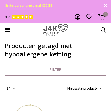
Gratis verzending vanaf €50 (BE)
0
0
9.7
Producten getagd met
hypoallergene ketting
FILTER