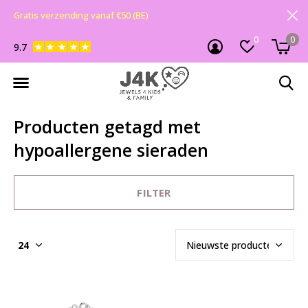
Gratis verzending vanaf €50 (BE)
0
0
9.7
Producten getagd met
hypoallergene sieraden
FILTER