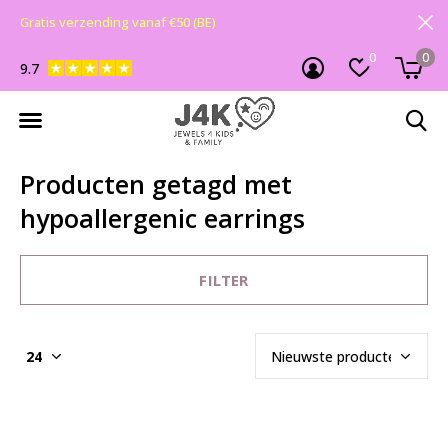
Gratis verzending vanaf €50 (BE)
0
0
9.7
Producten getagd met
hypoallergenic earrings
FILTER