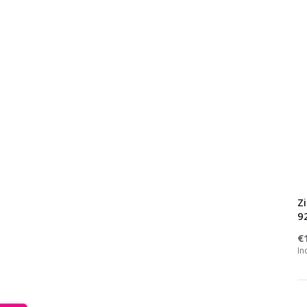
Z
92
€
In