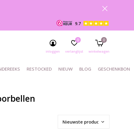
9.7
0
0
inloggen
verlanglijst
winkelwagen
NDEREEKS
RESTOCKED
NIEUW
BLOG
GESCHENKBON
oorbellen