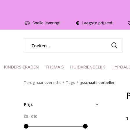
Snelle levering!
Laagste prijzen!
KINDERSIERADEN
THEMA'S
HUIDVRIENDELIJK
HYPOAL
Terug naar overzicht
Tags
ijsschaats oorbellen
Prijs
€0
-
€10
1