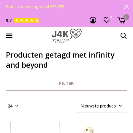
Gratis verzending vanaf €50 (BE)
0
0
9.7
Producten getagd met infinity
and beyond
FILTER