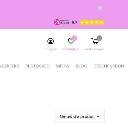
9.7
0
0
inloggen
verlanglijst
winkelwagen
NDEREEKS
RESTOCKED
NIEUW
BLOG
GESCHENKBON