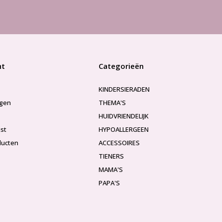
nt
Categorieën
KINDERSIERADEN
ngen
THEMA'S
HUIDVRIENDELIJK
jst
HYPOALLERGEEN
ducten
ACCESSOIRES
TIENERS
MAMA'S
PAPA'S