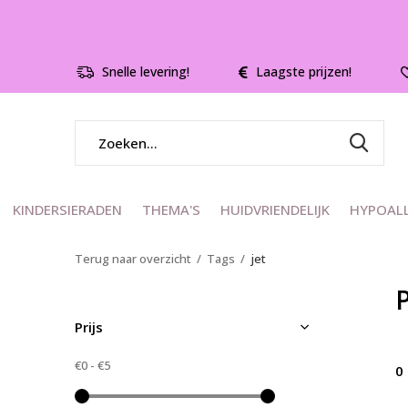
Snelle levering!
Laagste prijzen!
KINDERSIERADEN
THEMA'S
HUIDVRIENDELIJK
HYPOAL
Terug naar overzicht
Tags
jet
Prijs
€0
-
€5
0