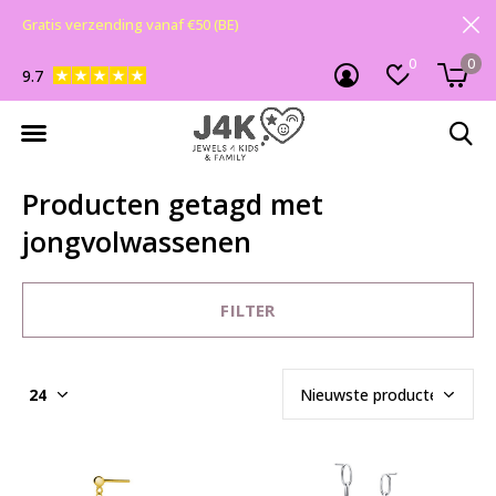
Gratis verzending vanaf €50 (BE)
0
0
9.7
Producten getagd met
jongvolwassenen
FILTER