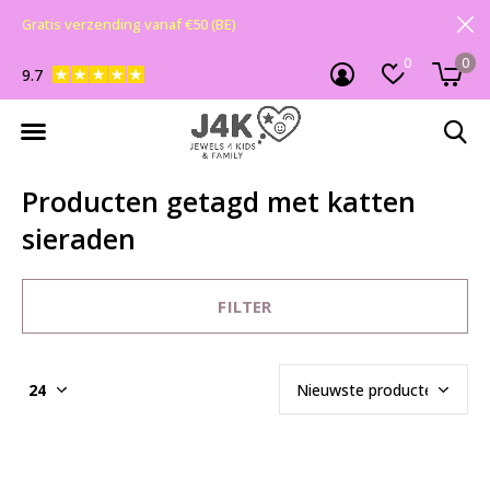
Gratis verzending vanaf €50 (BE)
0
0
9.7
Producten getagd met katten
sieraden
FILTER