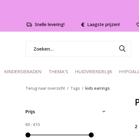
Snelle levering!
Laagste prijzen!
KINDERSIERADEN
THEMA'S
HUIDVRIENDELIJK
HYPOAL
Terug naar overzicht
Tags
kids earrings
Prijs
€0
-
€15
2