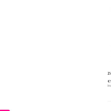
Z
€
In