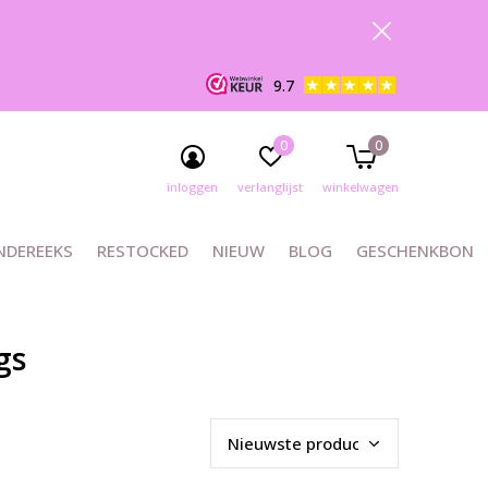
9.7
0
0
inloggen
verlanglijst
winkelwagen
NDEREEKS
RESTOCKED
NIEUW
BLOG
GESCHENKBON
gs