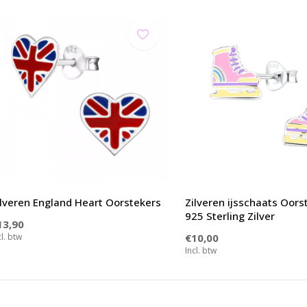
ilveren England Heart Oorstekers
Zilveren ijsschaats Oors
925 Sterling Zilver
13,90
cl. btw
€10,00
Incl. btw