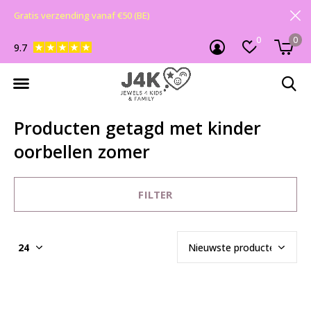
Gratis verzending vanaf €50 (BE)
0
0
9.7
Producten getagd met kinder
oorbellen zomer
FILTER