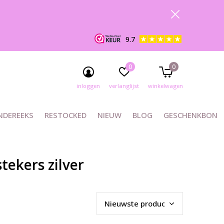
9.7
0
0
inloggen
verlanglijst
winkelwagen
NDEREEKS
RESTOCKED
NIEUW
BLOG
GESCHENKBON
ekers zilver