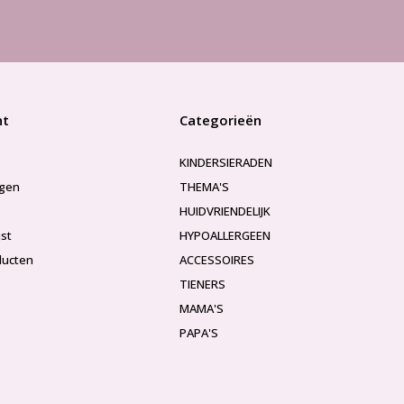
nt
Categorieën
KINDERSIERADEN
ngen
THEMA'S
HUIDVRIENDELIJK
jst
HYPOALLERGEEN
ducten
ACCESSOIRES
TIENERS
MAMA'S
PAPA'S