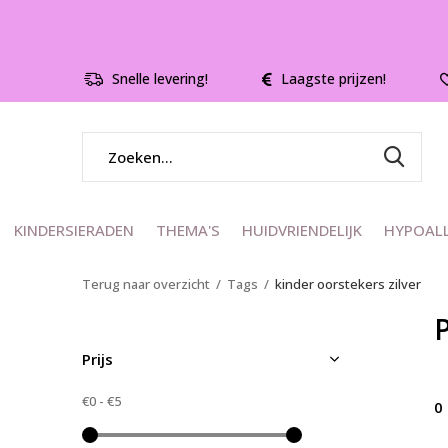
Snelle levering!
Laagste prijzen!
KINDERSIERADEN
THEMA'S
HUIDVRIENDELIJK
HYPOAL
Terug naar overzicht
Tags
kinder oorstekers zilver
P
Prijs
€0
-
€5
0