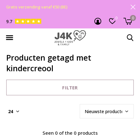
Gratis verzending vanaf €50 (BE)
0
0
9.7
Producten getagd met
kindercreool
FILTER
Seen 0 of the 0 products