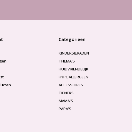
nt
Categorieën
KINDERSIERADEN
ngen
THEMA'S
HUIDVRIENDELIJK
jst
HYPOALLERGEEN
ducten
ACCESSOIRES
TIENERS
MAMA'S
PAPA'S