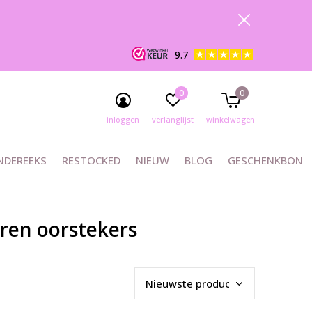
9.7
0
0
inloggen
verlanglijst
winkelwagen
NDEREEKS
RESTOCKED
NIEUW
BLOG
GESCHENKBON
eren oorstekers