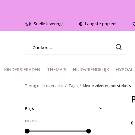
Snelle levering!
Laagste prijzen!
KINDERSIERADEN
THEMA'S
HUIDVRIENDELIJK
HYPOAL
Terug naar overzicht
Tags
kleine zilveren oorstekers
Prijs
€0
-
€5
0