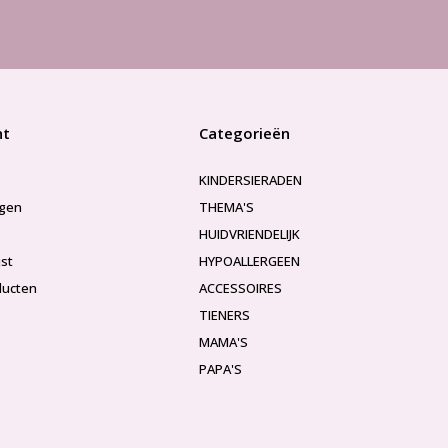
nt
Categorieën
KINDERSIERADEN
ngen
THEMA'S
HUIDVRIENDELIJK
jst
HYPOALLERGEEN
ducten
ACCESSOIRES
TIENERS
MAMA'S
PAPA'S