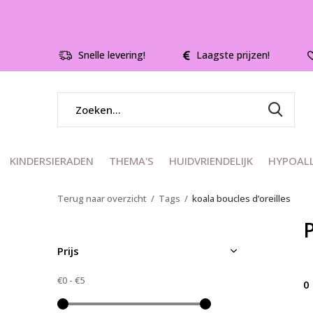
Snelle levering!
Laagste prijzen!
KINDERSIERADEN
THEMA'S
HUIDVRIENDELIJK
HYPOAL
Terug naar overzicht
Tags
koala boucles d’oreilles
P
Prijs
€0
-
€5
0