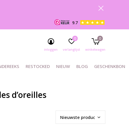
9.7
0
0
inloggen
verlanglijst
winkelwagen
NDEREEKS
RESTOCKED
NIEUW
BLOG
GESCHENKBON
s d’oreilles