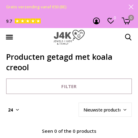
Gratis verzending vanaf €50 (BE)
0
0
9.7
Producten getagd met koala
creool
FILTER
Seen 0 of the 0 products