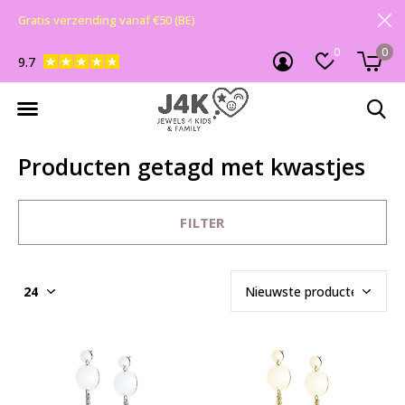
Gratis verzending vanaf €50 (BE)
0
0
9.7
Producten getagd met kwastjes
FILTER