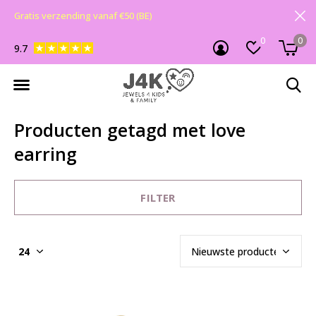
Gratis verzending vanaf €50 (BE)
0
0
9.7
Producten getagd met love
earring
FILTER