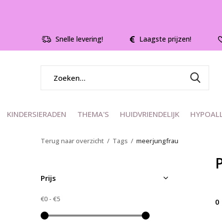
Snelle levering!
Laagste prijzen!
KINDERSIERADEN
THEMA'S
HUIDVRIENDELIJK
HYPOAL
Terug naar overzicht
Tags
meerjungfrau
Prijs
€0
-
€5
0