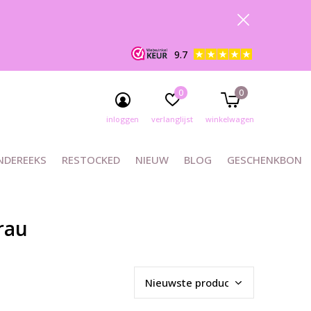
9.7
0
0
inloggen
verlanglijst
winkelwagen
NDEREEKS
RESTOCKED
NIEUW
BLOG
GESCHENKBON
rau