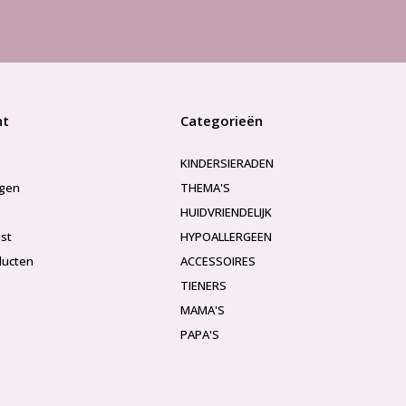
nt
Categorieën
KINDERSIERADEN
ngen
THEMA'S
HUIDVRIENDELIJK
jst
HYPOALLERGEEN
ducten
ACCESSOIRES
TIENERS
MAMA'S
PAPA'S