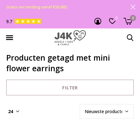
Gratis verzending vanaf €50 (BE)
0
0
9.7
Producten getagd met mini
flower earrings
FILTER