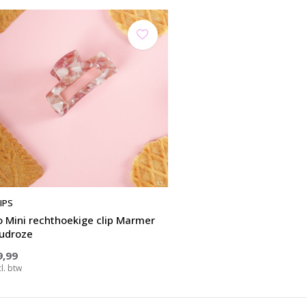
IPS
o Mini rechthoekige clip Marmer
udroze
9,99
cl. btw