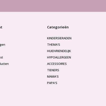
nt
Categorieën
KINDERSIERADEN
ngen
THEMA'S
HUIDVRIENDELIJK
jst
HYPOALLERGEEN
ducten
ACCESSOIRES
TIENERS
MAMA'S
PAPA'S