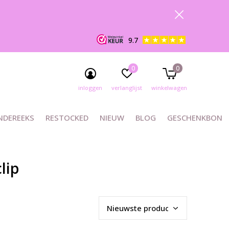
9.7
0
0
inloggen
verlanglijst
winkelwagen
NDEREEKS
RESTOCKED
NIEUW
BLOG
GESCHENKBON
lip