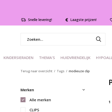
Snelle levering!
Laagste prijzen!
KINDERSIERADEN
THEMA'S
HUIDVRIENDELIJK
HYPOAL
Terug naar overzicht
Tags
modieuze clip
Merken
Alle merken
1
CLIPS