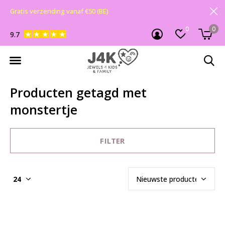
Gratis verzending vanaf €50 (BE)
0
0
9.7
Producten getagd met
monstertje
FILTER