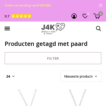
Gratis verzending vanaf €50 (BE)
0
0
9.7
Producten getagd met paard
FILTER