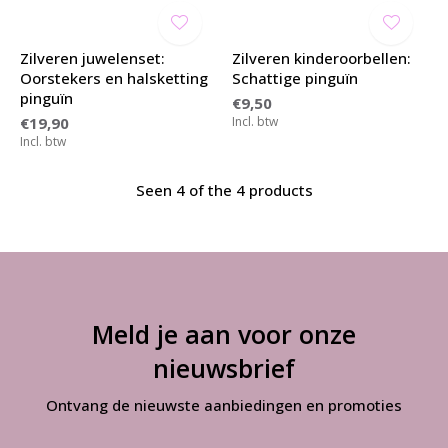
Zilveren juwelenset:
Zilveren kinderoorbellen:
Oorstekers en halsketting
Schattige pinguïn
pinguïn
€9,50
€19,90
Incl. btw
Incl. btw
Seen 4 of the 4 products
Meld je aan voor onze
nieuwsbrief
Ontvang de nieuwste aanbiedingen en promoties