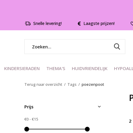
Snelle levering!
Laagste prijzen!
KINDERSIERADEN
THEMA'S
HUIDVRIENDELIJK
HYPOAL
Terug naar overzicht
Tags
poezenpoot
Prijs
€0
-
€15
2