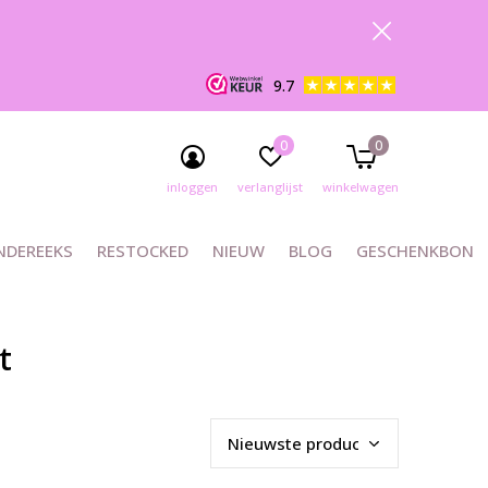
9.7
0
0
inloggen
verlanglijst
winkelwagen
NDEREEKS
RESTOCKED
NIEUW
BLOG
GESCHENKBON
t