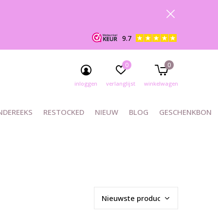
9.7
0
0
inloggen
verlanglijst
winkelwagen
NDEREEKS
RESTOCKED
NIEUW
BLOG
GESCHENKBON