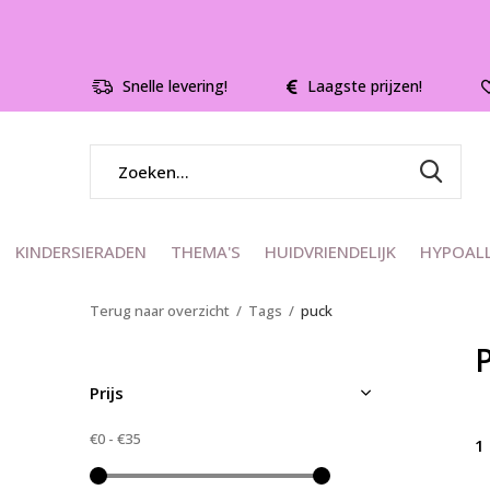
Snelle levering!
Laagste prijzen!
KINDERSIERADEN
THEMA'S
HUIDVRIENDELIJK
HYPOAL
Terug naar overzicht
Tags
puck
Prijs
€0
-
€35
1