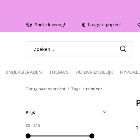
Snelle levering!
Laagste prijzen!
KINDERSIERADEN
THEMA'S
HUIDVRIENDELIJK
HYPOAL
Terug naar overzicht
Tags
raindeer
Prijs
€0
-
€15
1