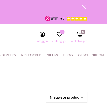
9.7
0
0
inloggen
verlanglijst
winkelwagen
NDEREEKS
RESTOCKED
NIEUW
BLOG
GESCHENKBON