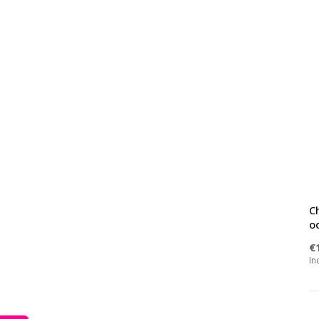
Ch
oo
€
In