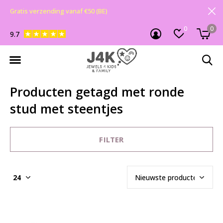
Gratis verzending vanaf €50 (BE)
0
0
9.7
Producten getagd met ronde
stud met steentjes
FILTER