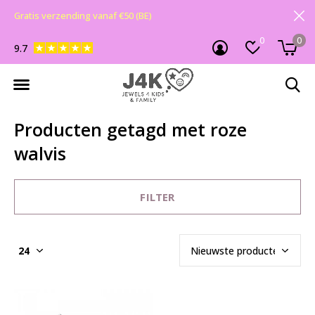
Gratis verzending vanaf €50 (BE)
0
0
9.7
Producten getagd met roze
walvis
FILTER