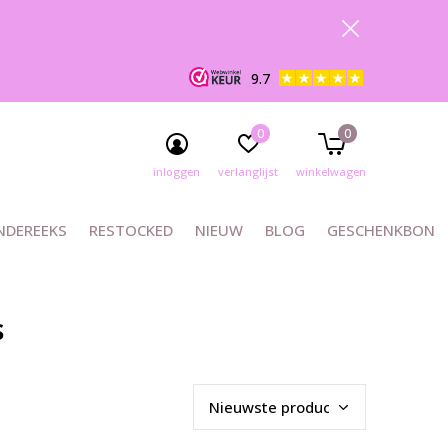
9.7
0
0
inloggen
verlanglijst
winkelwagen
NDEREEKS
RESTOCKED
NIEUW
BLOG
GESCHENKBON
s