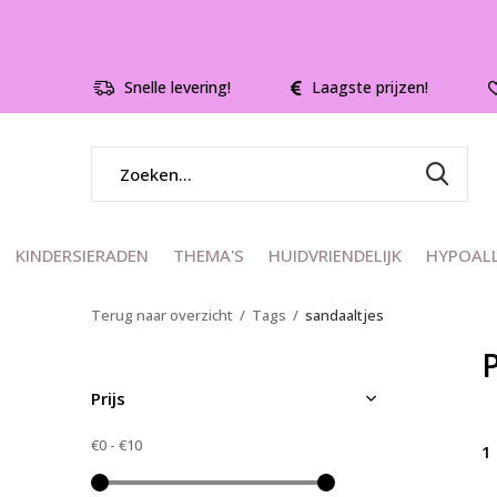
Snelle levering!
Laagste prijzen!
KINDERSIERADEN
THEMA'S
HUIDVRIENDELIJK
HYPOAL
Terug naar overzicht
Tags
sandaaltjes
Prijs
€0
-
€10
1