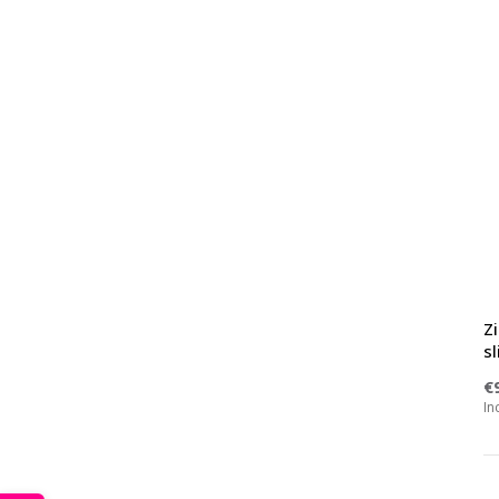
Z
s
€
In