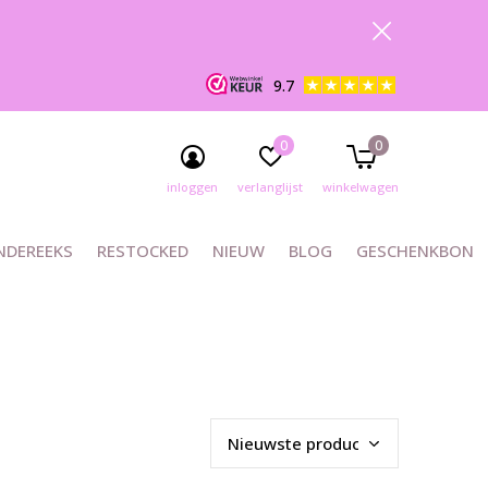
9.7
0
0
inloggen
verlanglijst
winkelwagen
NDEREEKS
RESTOCKED
NIEUW
BLOG
GESCHENKBON