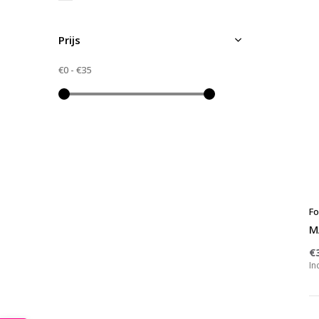
Prijs
€0
-
€35
Fo
M
€
In