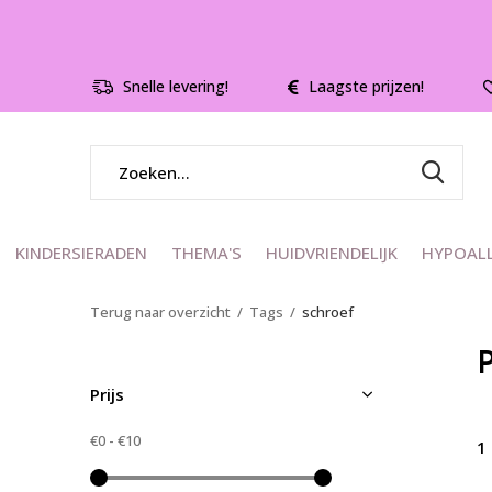
Snelle levering!
Laagste prijzen!
KINDERSIERADEN
THEMA'S
HUIDVRIENDELIJK
HYPOAL
Terug naar overzicht
Tags
schroef
Prijs
€0
-
€10
1