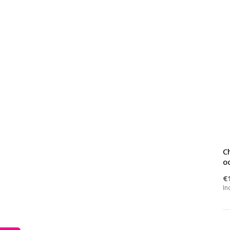
Ch
o
€
In