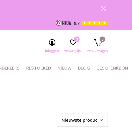
9.7
0
0
inloggen
verlanglijst
winkelwagen
NDEREEKS
RESTOCKED
NIEUW
BLOG
GESCHENKBON