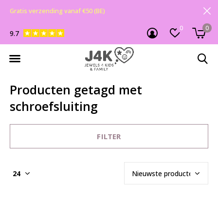
Gratis verzending vanaf €50 (BE)
0
0
9.7
Producten getagd met
schroefsluiting
FILTER