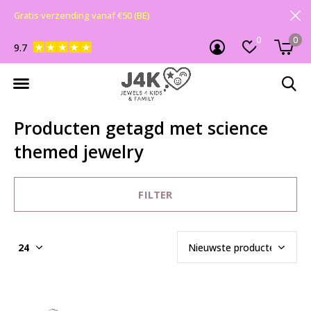
Gratis verzending vanaf €50 (BE)
0
0
9.7
Producten getagd met science
themed jewelry
FILTER