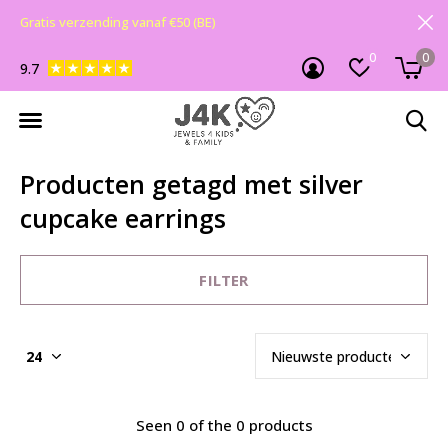
Gratis verzending vanaf €50 (BE)
0
0
9.7
Producten getagd met silver
cupcake earrings
FILTER
Seen 0 of the 0 products