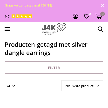
Gratis verzending vanaf €50 (BE)
0
0
9.7
Producten getagd met silver
dangle earrings
FILTER