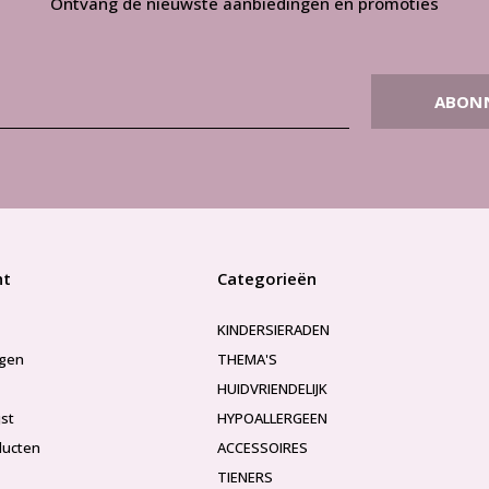
Ontvang de nieuwste aanbiedingen en promoties
ABON
nt
Categorieën
KINDERSIERADEN
ngen
THEMA'S
HUIDVRIENDELIJK
jst
HYPOALLERGEEN
ducten
ACCESSOIRES
TIENERS