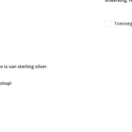
Afwerking: H
Toevoege
e is van sterling zilver.
bshop!