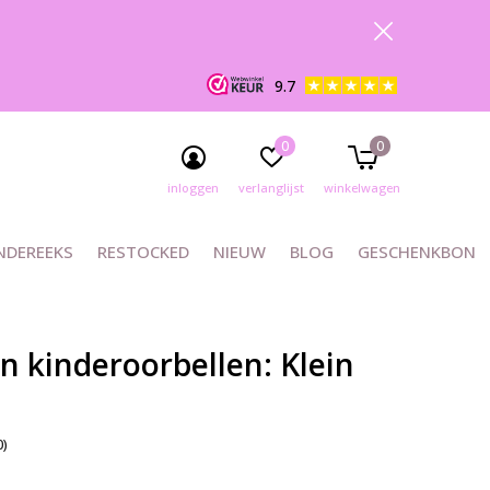
9.7
0
0
inloggen
verlanglijst
winkelwagen
NDEREEKS
RESTOCKED
NIEUW
BLOG
GESCHENKBON
en kinderoorbellen: Klein
0)