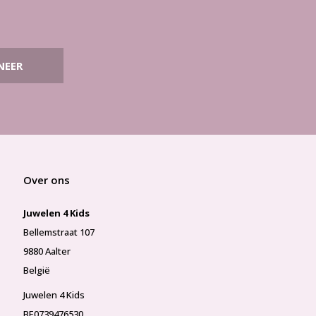
NEER
Over ons
Juwelen 4 Kids
Bellemstraat 107
9880 Aalter
België
Juwelen 4 Kids
BE0739476530