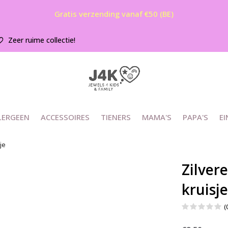
Gratis verzending vanaf €50 (BE)
Zeer ruime collectie!
LERGEEN
ACCESSOIRES
TIENERS
MAMA'S
PAPA'S
EI
je
Zilver
kruisje
(